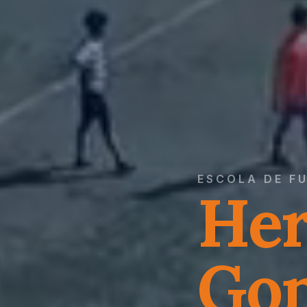
ESCOLA DE F
Her
Gon