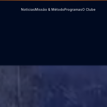
Notícias
Missão & Método
Programas
O Clube