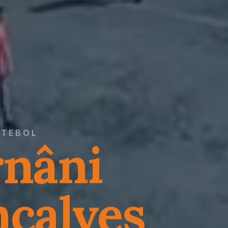
UTEBOL
nâni
çalves