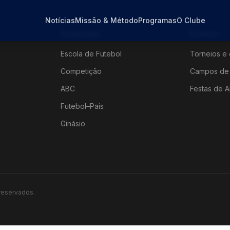
Notícias
Missão & Método
Programas
O Clube
Programas
Eventos
Escola de Futebol
Torneios e 
Competição
Campos de 
ABC
Festas de A
Futebol–Pais
Ginásio
 reservados.