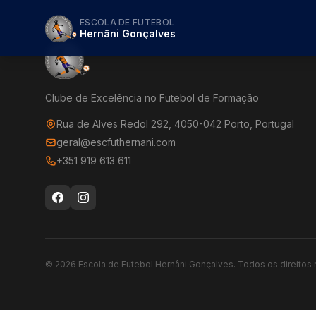
ESCOLA DE FUTEBOL
Hernâni Gonçalves
Clube de Excelência no Futebol de Formação
Rua de Alves Redol 292, 4050-042 Porto, Portugal
geral@escfuthernani.com
+351 919 613 611
©
2026
Escola de Futebol Hernâni Gonçalves.
Todos os direitos