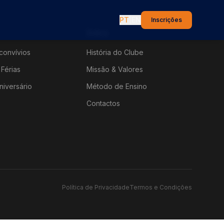
PT
|
EN
Inscrições
Sobre
convívios
História do Clube
Férias
Missão & Valores
niversário
Método de Ensino
Contactos
Política de Privacidade
Termos e Condições