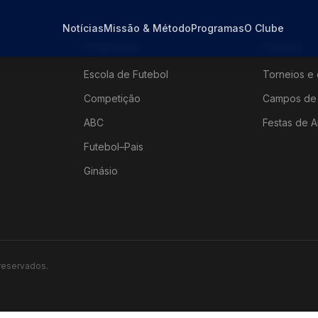
Notícias
Missão & Método
Programas
O Clube
Programas
Eventos
Escola de Futebol
Torneios e 
Competição
Campos de 
ABC
Festas de A
Futebol–Pais
Ginásio
 reservados.