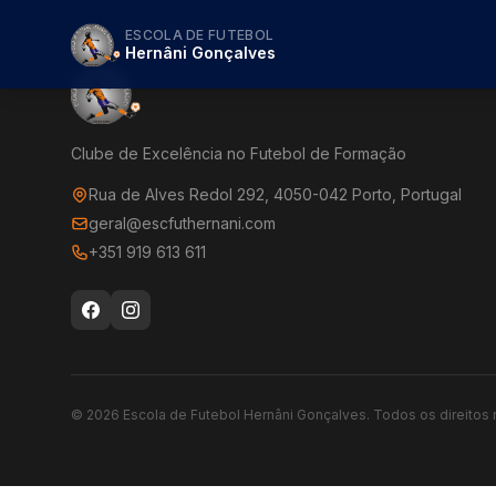
ESCOLA DE FUTEBOL
Hernâni Gonçalves
Clube de Excelência no Futebol de Formação
Rua de Alves Redol 292, 4050-042 Porto, Portugal
geral@escfuthernani.com
+351 919 613 611
©
2026
Escola de Futebol Hernâni Gonçalves.
Todos os direitos