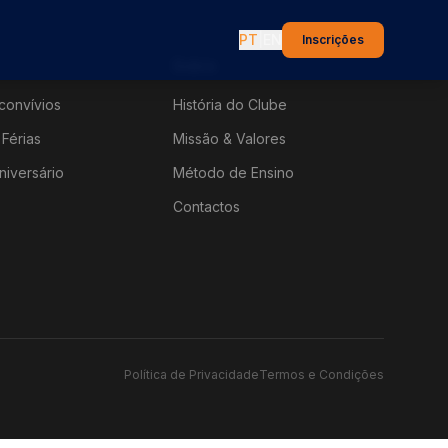
PT
|
EN
Inscrições
Sobre
convívios
História do Clube
Férias
Missão & Valores
niversário
Método de Ensino
Contactos
Política de Privacidade
Termos e Condições