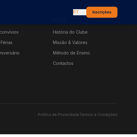
PT
|
EN
Inscrições
Sobre
convívios
História do Clube
Férias
Missão & Valores
niversário
Método de Ensino
Contactos
Política de Privacidade
Termos e Condições