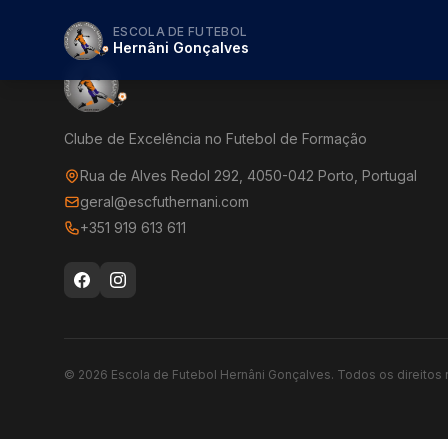
ESCOLA DE FUTEBOL
Hernâni Gonçalves
Clube de Excelência no Futebol de Formação
Rua de Alves Redol 292, 4050-042 Porto, Portugal
geral@escfuthernani.com
+351 919 613 611
©
2026
Escola de Futebol Hernâni Gonçalves.
Todos os direitos