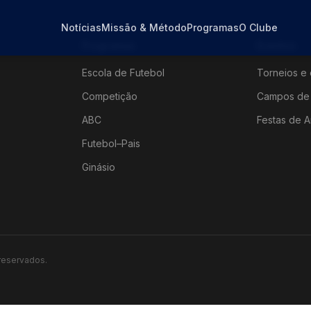
Notícias
Missão & Método
Programas
O Clube
Programas
Eventos
Escola de Futebol
Torneios e 
Competição
Campos de 
ABC
Festas de A
Futebol–Pais
Ginásio
 reservados.