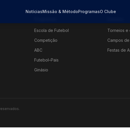
Notícias
Missão & Método
Programas
O Clube
Programas
Eventos
Escola de Futebol
Torneios e 
Competição
Campos de 
ABC
Festas de A
Futebol–Pais
Ginásio
 reservados.