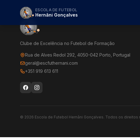
ESCOLA DE FUTEBOL
Hernâni Gonçalves
Clube de Excelência no Futebol de Formação
Rua de Alves Redol 292, 4050-042 Porto, Portugal
geral@escfuthernani.com
+351 919 613 611
©
2026
Escola de Futebol Hernâni Gonçalves.
Todos os direitos