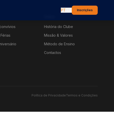
PT
|
EN
Inscrições
Sobre
convívios
História do Clube
Férias
Missão & Valores
niversário
Método de Ensino
Contactos
Política de Privacidade
Termos e Condições