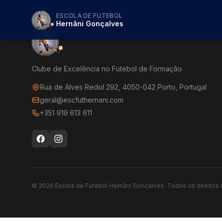
ESCOLA DE FUTEBOL
Hernâni Gonçalves
Clube de Excelência no Futebol de Formação
Rua de Alves Redol 292, 4050-042 Porto, Portugal
geral@escfuthernani.com
+351 919 613 611
©
2026
Escola de Futebol Hernâni Gonçalves.
Todos os direitos