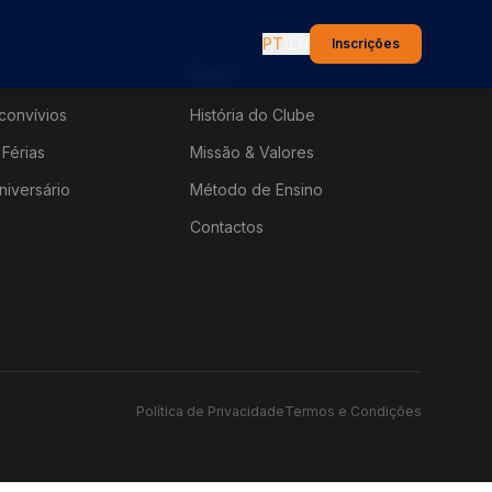
PT
|
EN
Inscrições
Sobre
convívios
História do Clube
Férias
Missão & Valores
niversário
Método de Ensino
Contactos
Política de Privacidade
Termos e Condições