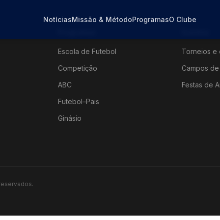
Notícias
Missão & Método
Programas
O Clube
Programas
Eventos
Escola de Futebol
Torneios e 
Competição
Campos de 
ABC
Festas de A
Futebol–Pais
Ginásio
 reservados.