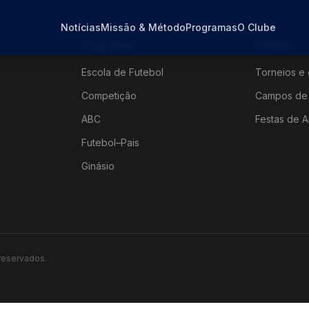
Notícias
Missão & Método
Programas
O Clube
Programas
Eventos
Escola de Futebol
Torneios e 
Competição
Campos de 
ABC
Festas de A
Futebol–Pais
Ginásio
 reservados.