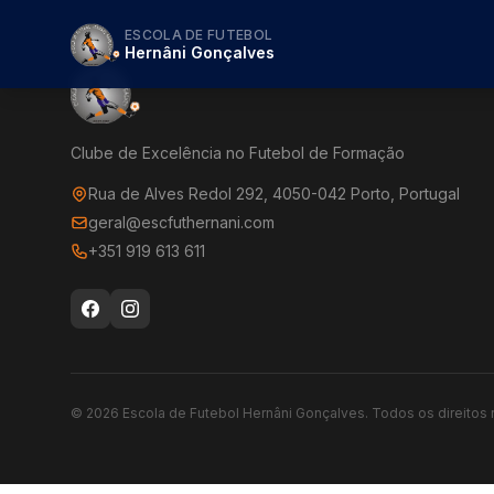
ESCOLA DE FUTEBOL
Hernâni Gonçalves
Clube de Excelência no Futebol de Formação
Rua de Alves Redol 292, 4050-042 Porto, Portugal
geral@escfuthernani.com
+351 919 613 611
©
2026
Escola de Futebol Hernâni Gonçalves.
Todos os direitos