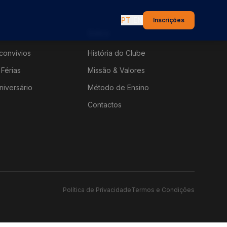
PT
|
EN
Inscrições
Sobre
convívios
História do Clube
Férias
Missão & Valores
niversário
Método de Ensino
Contactos
Política de Privacidade
Termos e Condições