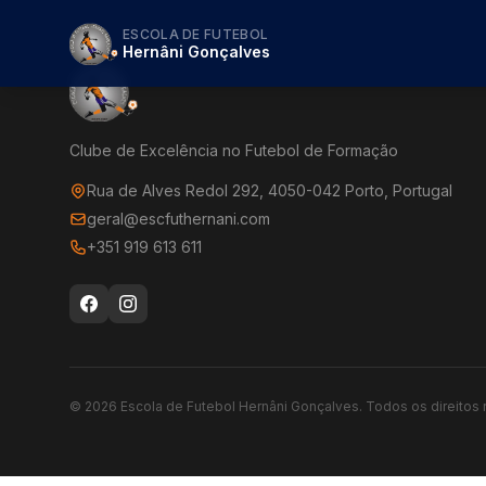
ESCOLA DE FUTEBOL
Hernâni Gonçalves
Clube de Excelência no Futebol de Formação
Rua de Alves Redol 292, 4050-042 Porto, Portugal
geral@escfuthernani.com
+351 919 613 611
©
2026
Escola de Futebol Hernâni Gonçalves.
Todos os direitos