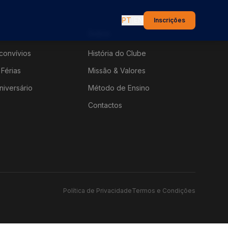
PT
|
EN
Inscrições
Sobre
convívios
História do Clube
Férias
Missão & Valores
niversário
Método de Ensino
Contactos
Política de Privacidade
Termos e Condições