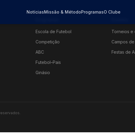
Notícias
Missão & Método
Programas
O Clube
Programas
Eventos
Escola de Futebol
Torneios e 
Competição
Campos de 
ABC
Festas de A
Futebol–Pais
Ginásio
 reservados.