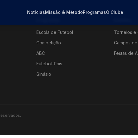
Notícias
Missão & Método
Programas
O Clube
Programas
Eventos
Escola de Futebol
Torneios e 
Competição
Campos de 
ABC
Festas de A
Futebol–Pais
Ginásio
 reservados.