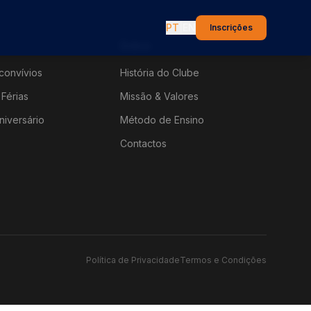
PT
|
EN
Inscrições
Sobre
convívios
História do Clube
Férias
Missão & Valores
niversário
Método de Ensino
Contactos
Política de Privacidade
Termos e Condições