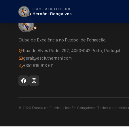
ESCOLA DE FUTEBOL
Hernâni Gonçalves
Clube de Excelência no Futebol de Formação
Rua de Alves Redol 292, 4050-042 Porto, Portugal
geral@escfuthernani.com
+351 919 613 611
©
2026
Escola de Futebol Hernâni Gonçalves.
Todos os direitos